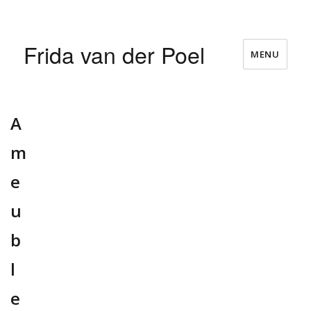
Frida van der Poel
MENU
A
m
e
u
b
l
e