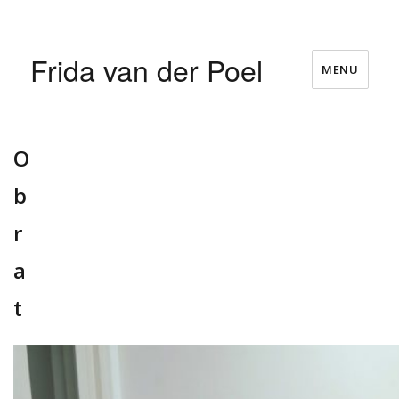
Frida van der Poel
MENU
O
b
r
a
t