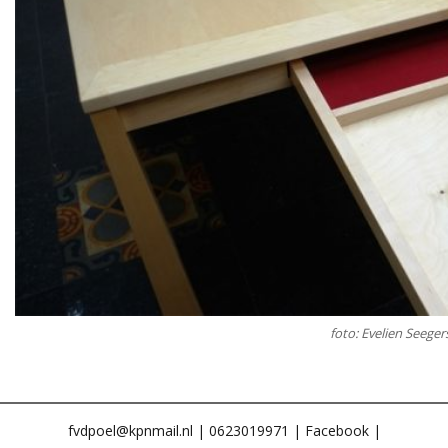
foto: Evelien Seeger
fvdpoel@kpnmail.nl
| 0623019971 |
Facebook
|